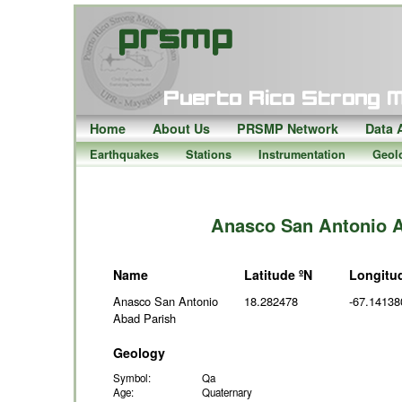
Home
About Us
PRSMP Network
Data 
Earthquakes
Stations
Instrumentation
Geol
Anasco San Antonio A
Name
Latitude ºN
Longitu
Anasco San Antonio
18.282478
-67.14138
Abad Parish
Geology
Symbol:
Qa
Age:
Quaternary